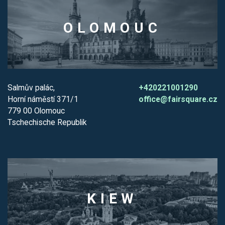
OLOMOUC
Salmův palác,
+420221001290
Horní náměstí 371/1
office@fairsquare.cz
779 00 Olomouc
Tschechische Republik
KIEW