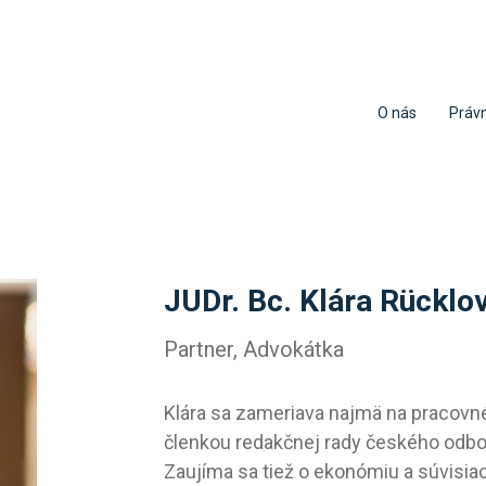
O nás
Právn
JUDr. Bc. Klára Rücklo
Partner, Advokátka
Klára sa zameriava najmä na pracovn
členkou redakčnej rady českého odbor
Zaujíma sa tiež o ekonómiu a súvisia