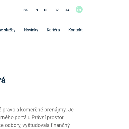
-
-
-
-
SK
EN
DE
CZ
UA
e služby
Novinky
Kariéra
Kontakt
vá
é právo a komerčné prenájmy. Je
ného portálu Právní prostor.
ce odbory, vyštudovala finančný