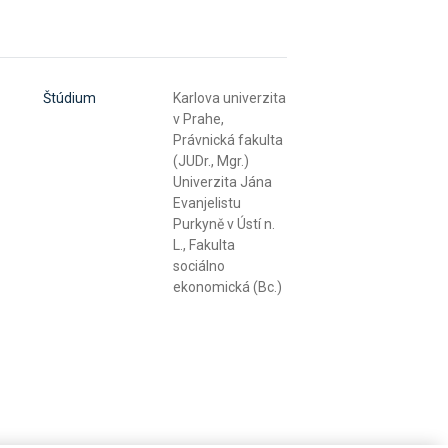
Štúdium
Karlova univerzita
v Prahe,
Právnická fakulta
(JUDr., Mgr.)
Univerzita Jána
Evanjelistu
Purkyně v Ústí n.
L., Fakulta
sociálno
ekonomická (Bc.)