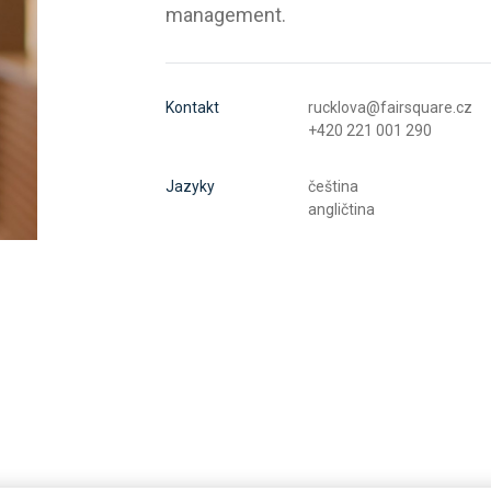
management.
Kontakt
rucklova@fairsquare.cz
+420 221 001 290
Jazyky
čeština
angličtina