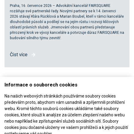
Praha, 16. července 2026 – Advokátní kancelář FAIRSQUARE
rozšiřuje své partnerské řady. Novými partnery se k 14. červenci
2026 stávají Klára Rücklová a Marian Boubel, kteří v rámci kanceláře
dlouhodobě působí a podílejí se na jejím růstu i rozvoji klíčových
oblastí právních služeb. Jmenování obou partnerů představuje
přirozený krok ve vývoji kanceláře a potvrzuje důraz FAIRSQUARE na
budování silného týmu zevnitř.
Číst více
Informace o souborech cookies
Na našich webových stránkách používáme soubory cookies
především proto, abychom vám usnadnili a zpříjemnili prohlížení
webu. Kromě těchto souborů cookies ukládáme také soubory
cookies, které slouží k analýze za účelem zlepšení našeho webu
Jsme členem
nebo například ke zpřístupnění služeb sociálních sítí. Soubory
cookies jsou dočasně uloženy ve vašem prohlížeči a k jejich použití
potřebujeme váš souhlas.