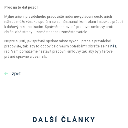
Proč na to dát pozor
Mylné určení pravidelného pracoviště nebo nevyplácení cestovních
náhrad může vést ke sporům se zaměstnanci, kontrolám inspekce práce i
k daňovým komplikacím. Správně nastavené pracovní smlouvy proto
chrání obě strany – zaměstnance i zaměstnavatele.
Nejste si jistí, jak správně sjednat místo výkonu práce a pravidelné
pracoviště, tak, aby to odpovídalo vašim potřebám?
Obraťte se na
nás
,
rádi Vám pomůžeme nastavit pracovní smlouvy tak, aby byly férové,
právně správné a bez rizik.
zpět
DALŠÍ ČLÁNKY