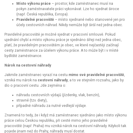
Místo výkonu práce
– prostor, kde zaměstnanec musí na
pokyn zaměstnavatele práci vykonávat. Lze ho sjednat široce
(např. Česká republika, Evropa).
Pravidelné pracoviště
– místo sjednané nebo stanovené jen pro
účely cestovních náhrad. Nikdy nemůže být širší než jedna obec.
Pravidelné pracoviště je možné sjednat
v pracovní smlouvě. Pokud
ujednání chybí a místo výkonu práce je sjednáno šířeji než jedna obec,
platí, že pravidelným pracovištěm je obec, ve které nejčastěji začínají
cesty zaměstnance za účelem výkonu práce. A to může být i v místě
bydliště zaměstnance.
Nárok na cestovní náhrady
Jakmile zaměstnanec vyrazí na cestu
mimo své pravidelné pracoviště
,
vzniká mu nárok na
cestovní náhrady
, a to ve stejném rozsahu, jako by
šlo o pracovní cestu. Jde zejména o:
náhradu cestovních výdajů (jízdenky, vlak, benzín),
stravné (tzv. diety),
případně náhradu za nutné vedlejší výdaje.
Znamená to tedy, že i když má zaměstnanec sjednáno jako místo výkonu
práce celou Českou republiku, při cestě mimo jeho pravidelné
pracoviště (např. Praha) mu vzniká nárok na cestovní náhrady. Kdykoli tak
pojede jinam než do Prahy, náhrady musí dostat.