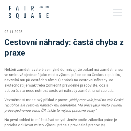
03.11.2025
Cestovní náhrady: častá chyba z
praxe
Někteří zaměstnavatelé se mylně domnívají, že pokud má zaměstnanec
ve smlouvě sjednané jako místo výkonu práce celou Českou republiku,
nevzniká mu při cestách v rámci ČR nárok na cestovní náhrady. Ve
skutečnosti je však třeba zohlednit pravidelné pracoviště, což s
sebou často nese nutnost cestovní náhrady zaměstnanci zaplatit.
Vezměme si modelový příklad z praxe:
„Náš pracovník jezdí po celé České
republice, ale cestovní náhrady mu neplatíme. Má přece jako místo výkonu
práce sjednanou celou ČR, takže to nejsou pracovní cesty.“
Na první pohled to může dávat smysl. Jenže podle zákoníku práce je
potřeba odlišovat místo výkonu práce a pravidelné pracoviště.