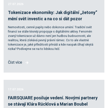
27.07.2026
Tokenizace ekonomiky: Jak digitální „žetony“
mění svět investic a na co si dát pozor
Nemovitosti, cenné papíry nebo dokonce umění. Tradiční svět
financí se stále těsněji propojuje s digitálními aktivy. Fenomén
zvaný tokenizace už dávno není jen hudbou budoucnosti, ale
realitou, která získává pevný právní rámec. Co to ale vlastně
tokenizace je, jaké příležitosti přináší a kde naopak číhají skrytá
rizika? Podívejme se na to lidskou řečí.
Číst více
17.07.2026
FAIRSQUARE posiluje vedení. Novými partnery
se stávají Klára Rücklová a Marian Boubel